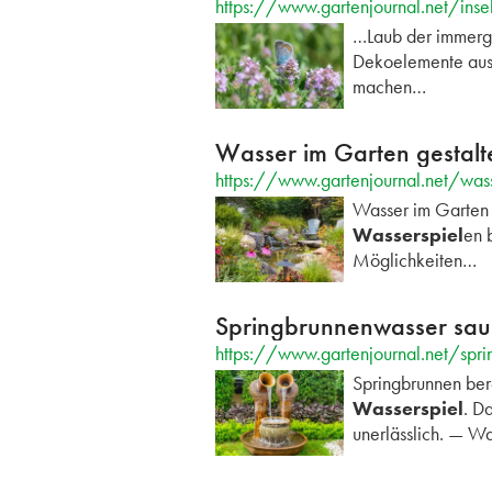
https://www.gartenjournal.net/inse
…Laub der immergr
Dekoelemente aus 
machen…
Wasser im Garten gestalte
https://www.gartenjournal.net/wass
Wasser im Garten 
Wasserspiel
en 
Möglichkeiten…
Springbrunnenwasser saub
https://www.gartenjournal.net/spri
Springbrunnen ber
Wasserspiel
. D
unerlässlich. — 