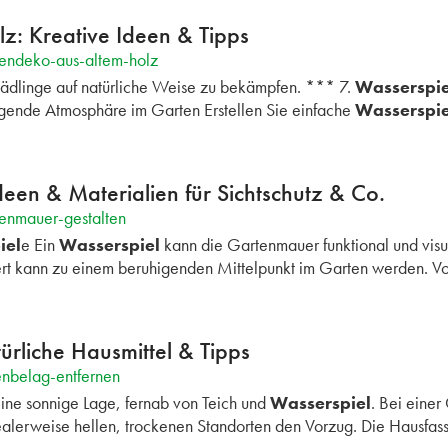
z: Kreative Ideen & Tipps
tendeko-aus-altem-holz
hädlinge auf natürliche Weise zu bekämpfen. *** 7.
Wasserspie
higende Atmosphäre im Garten Erstellen Sie einfache
Wasserspie
een & Materialien für Sichtschutz & Co.
enmauer-gestalten
iel
e Ein
Wasserspiel
kann die Gartenmauer funktional und visu
ert kann zu einem beruhigenden Mittelpunkt im Garten werden. 
rliche Hausmittel & Tipps
enbelag-entfernen
eine sonnige Lage, fernab von Teich und
Wasserspiel
. Bei einer
ealerweise hellen, trockenen Standorten den Vorzug. Die Hausfas