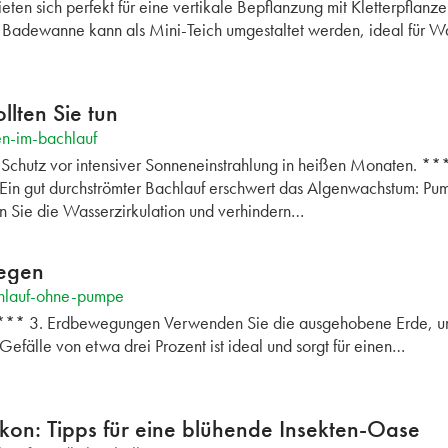
ten sich perfekt für eine vertikale Bepflanzung mit Kletterpflan
e Badewanne kann als Mini-Teich umgestaltet werden, ideal für W
llten Sie tun
en-im-bachlauf
 Schutz vor intensiver Sonneneinstrahlung in heißen Monaten. **
 Ein gut durchströmter Bachlauf erschwert das Algenwachstum: P
ern Sie die Wasserzirkulation und verhindern…
legen
chlauf-ohne-pumpe
 *** 3. Erdbewegungen Verwenden Sie die ausgehobene Erde, um 
 Gefälle von etwa drei Prozent ist ideal und sorgt für einen…
kon: Tipps für eine blühende Insekten-Oase