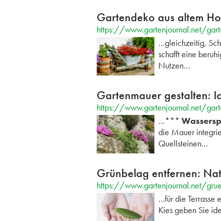
Gartendeko aus altem Hol
https://www.gartenjournal.net/gar
…gleichzeitig, Sc
schafft eine beru
Nutzen…
Gartenmauer gestalten: Id
https://www.gartenjournal.net/gart
…***
Wassersp
die Mauer integri
Quellsteinen…
Grünbelag entfernen: Natü
https://www.gartenjournal.net/gru
…für die Terrasse 
Kies geben Sie id