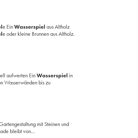
l
e Ein
Wasserspiel
aus Altholz
l
e oder kleine Brunnen aus Altholz.
ell aufwerten Ein
Wasserspiel
in
Von Wasserwänden bis zu
 Gartengestaltung mit Steinen und
sade bleibt von…