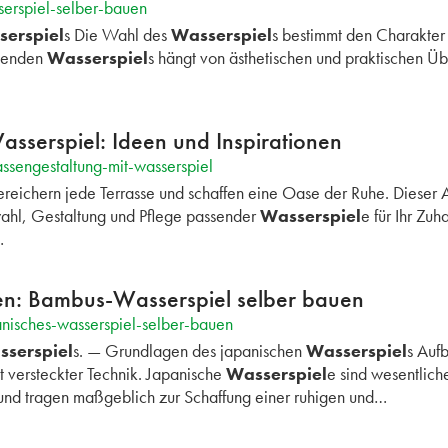
erspiel-selber-bauen
erspiel
s Die Wahl des
Wasserspiel
s bestimmt den Charakter
senden
Wasserspiel
s hängt von ästhetischen und praktischen Üb
asserspiel: Ideen und Inspirationen
ssengestaltung-mit-wasserspiel
ereichern jede Terrasse und schaffen eine Oase der Ruhe. Dieser A
wahl, Gestaltung und Pflege passender
Wasserspiel
e für Ihr Zu
…
ten: Bambus-Wasserspiel selber bauen
nisches-wasserspiel-selber-bauen
serspiel
s. — Grundlagen des japanischen
Wasserspiel
s Auf
it versteckter Technik. Japanische
Wasserspiel
e sind wesentlich
und tragen maßgeblich zur Schaffung einer ruhigen und…