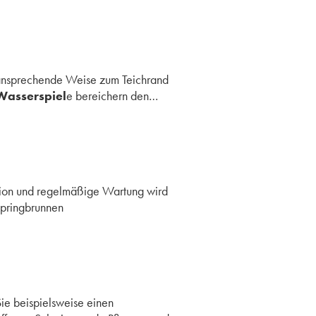
uf ansprechende Weise zum Teichrand
Wasserspiel
e bereichern den…
llation und regelmäßige Wartung wird
springbrunnen
Sie beispielsweise einen