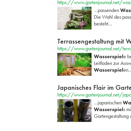
https://www.gartenjournal.net/wass
…passenden
Wass
Die Wahl des pas
besteht…
Terrassengestaltung mit W
https://www.gartenjournal.net/terra
Wasserspiel
e b
Leitfaden zur Aus
Wasserspiel
en
Japanisches Flair im Gar
https://www.gartenjournal.net/japa
…japanischen
Was
Wasserspiel
s m
Gartengestaltung 