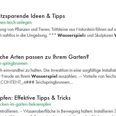
atzsparende Ideen & Tipps
nen-teich-anlegen
ng von Pflanzen und Tieren. Trittsteine aus Naturstein führen a
ich nahtlos in die Umgebung. ***
Wasserspiel
e und Skulpturen
che Arten passen zu Ihrem Garten?
h-springbrunnen
h einwandfrei zu halten. Die Investition in eine sorgfältige Insta
er Freude an Ihrem
Wasserspiel
auszahlen. — Vorteile von Teich
ONTENT_4### Teichspringbrunnen…
en: Effektive Tipps & Tricks
ecken-im-garten-bekaempfen
trollieren. – Wasseroberfläche in Bewegung halten: Installieren 