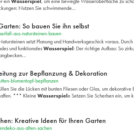
r ein
Wasserspiel
, um eine bewegte Wasseroberfläche zu sch
ckungen: Nutzen Sie schwimmende…
Garten: So bauen Sie ihn selbst
erfall-aus-natursteinen-bauen
Natursteinen setzt Planung und Handwerksgeschick voraus. Durch d
ndes und funktionales
Wasserspiel
: Der richtige Aufbau: So zirk
ffangbecken…
eitung zur Bepflanzung & Dekoration
utten-blumentopf-bepflanzen
llen Sie die Lücken mit bunten Fliesen oder Glas, um dekorativ
affen. *** Kleine
Wasserspiel
e Setzen Sie Scherben ein, um 
hen: Kreative Ideen für Ihren Garten
tendeko-aus-alten-sachen