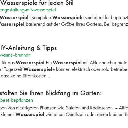
Wasserspiele für jeden Stil
engestaltung-mit-wasserspiel
Wasserspiel
s Kompakte
Wasserspiel
e sind ideal für begrenz
asserspiel
basierend auf der Größe Ihres Gartens. Bei begren
IY-Anleitung & Tipps
nkwanne-brunnen
 für das
Wasserspiel
Ein
Wasserspiel
mit Akkuspeicher bietet
r Tageszeit
Wasserspiel
e können elektrisch oder solarbetrieb
, dass keine Stromkosten…
alten Sie Ihren Blickfang im Garten:
dbeet-bepflanzen
en von niedrigeren Pflanzen wie Salaten und Radieschen. – Attr
n kleines
Wasserspiel
wie einen Quellstein oder einen kleinen T