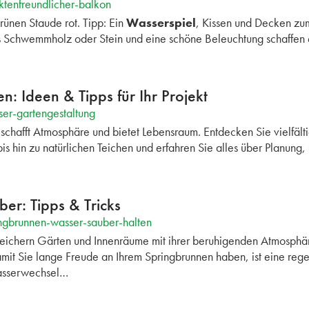
ktenfreundlicher-balkon
ünen Staude rot. Tipp: Ein
Wasserspiel
, Kissen und Decken zum
Schwemmholz oder Stein und eine schöne Beleuchtung schaffen 
n: Ideen & Tipps für Ihr Projekt
er-gartengestaltung
schafft Atmosphäre und bietet Lebensraum. Entdecken Sie vielfält
bis hin zu natürlichen Teichen und erfahren Sie alles über Planung
er: Tipps & Tricks
ngbrunnen-wasser-sauber-halten
eichern Gärten und Innenräume mit ihrer beruhigenden Atmosphär
amit Sie lange Freude an Ihrem Springbrunnen haben, ist eine re
Wasserwechsel…