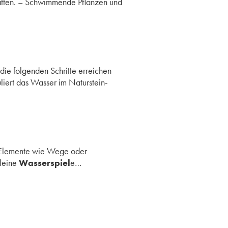
affen. – Schwimmende Pflanzen und
ie folgenden Schritte erreichen
uliert das Wasser im Naturstein-
e Elemente wie Wege oder
kleine
Wasserspiel
e…