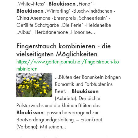
‚White-Ness‘
-Blaukissen
‚Fiona‘
-
Blaukissen
‚Winterling‘ -Buschwindröschen -
China Anemone -Ehrenpreis ‚Schneeriesin‘ -
Gefüllte Schafgarbe ‚Die Perle‘ -Heidenelke
‚Albus‘ -Herbstanemone ‚Honorine…
Fingerstrauch kombinieren - die
vielseitigsten Möglichkeiten
https://www.gartenjournal.net/fingerstrauch-ko
mbinieren
…Blüten der Ranunkeln bringen
Romantik und Farbtupfer ins
Beet. –
Blaukissen
(Aubrieta): Der dichte
Polsterwuchs und die kleinen Blüten des
Blaukissen
s passen hervorragend zur
Beetvordergrundgestaltung. – Eisenkraut
(Verbena): Mit seinen…