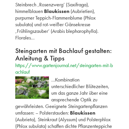
Steinbrech ‚Rosenzwerg‘ (Saxifraga),
himmelblauen
Blaukissen
(Aubrietien),
purpurner Teppich-Flammenblume (Phlox
subulata) und rot-weißer Gänsekresse
‚Frühlingszauber‘ (Arabis blepharophylla).
Florales…
Steingarten mit Bachlauf gestalten:
Anleitung & Tipps
https://www.gartenjournal.net/steingarten-mit-b
achlauf
…Kombination
unterschiedlicher Blütezeiten,
um das ganze Jahr über eine
ansprechende Optik zu
gewährleisten. Geeignete Steingartenpflanzen
umfassen: – Polsterstauden:
Blaukissen
(Aubrieta), Steinkraut (Alyssum) und Polsterphlox
(Phlox subulata) schaffen dichte Pflanzenteppiche