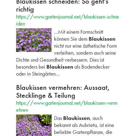
Blaukissen schneiden: So geht's
richtig
https://www.gartenjournal.net/blaukissen-schne
iden
…Mit einem Formschnitt
können Sie dem
Blaukissen
nicht nur eine ästhetische Form
verleihen, sondern auch seine
Dichte und Gesundheit verbessern. Dies ist
besonders bei
Blaukissen
als Bodendecker
oder in Steingärten…
Blaukissen vermehren: Aussaat,
Stecklinge & Teilung
https://www.gartenjournal.net/blaukissen-verm
ehren
Das
Blaukissen
, auch
bekannt als Aubrieta, ist eine
beliebte Gartenpflanze, die