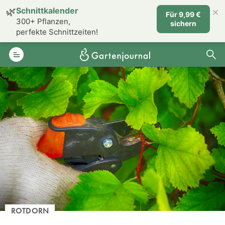
×
🌿
Schnittkalender
Für 9,99 €
300+ Pflanzen,
sichern
perfekte Schnittzeiten!
ROTDORN