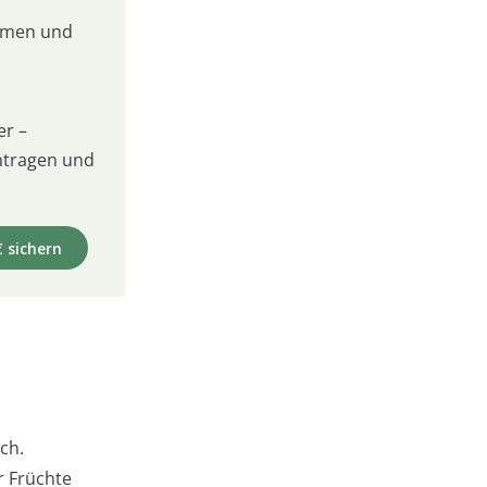
umen und
er –
intragen und
€ sichern
ch.
r Früchte