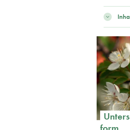
Inha
Unters
form