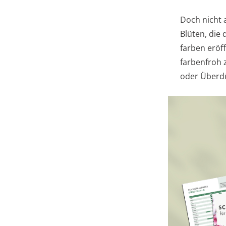
Doch nicht a
Blüten, die
farben eröf
farbenfroh 
oder Überd