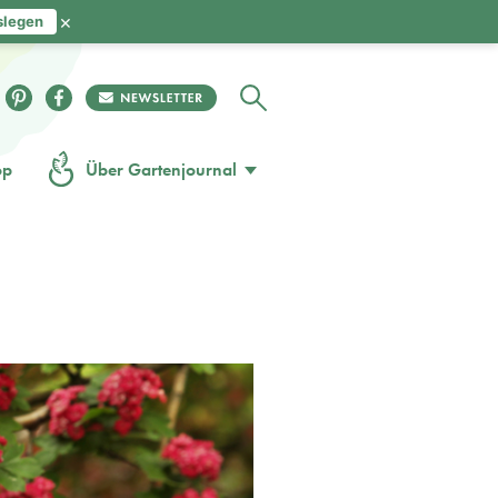
×
slegen
op
Über Gartenjournal