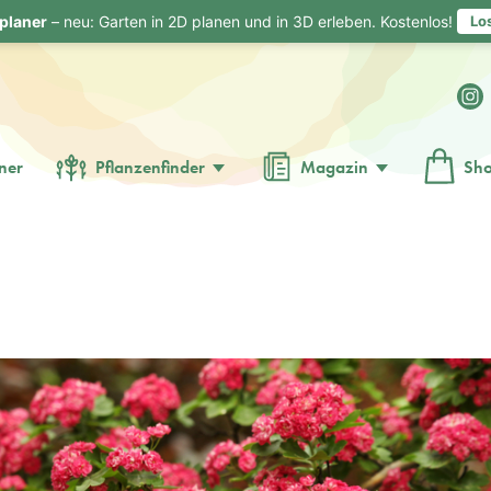
planer
– neu: Garten in 2D planen und in 3D erleben. Kostenlos!
Lo
ner
Pflanzenfinder
Magazin
Sh