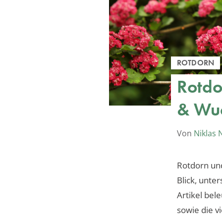
ROTDORN
Rotdo
& Wu
Von
Niklas
Rotdorn und
Blick, unte
Artikel bel
sowie die v