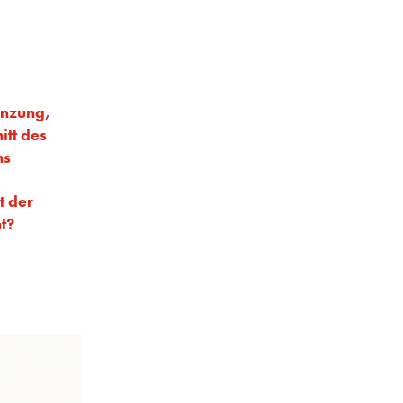
anzung,
itt des
hs
 der
t?