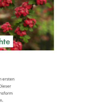
hte
n ersten
Dieser
chsform
n.