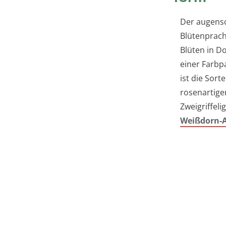
Der augensc
Blütenprach
Blüten in D
einer Farbp
ist die Sort
rosenartige
Zweigriffeli
Weißdorn-