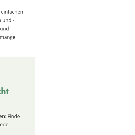
t einfachen
n und -
 und
ermangel
cht
en:
Finde
jede