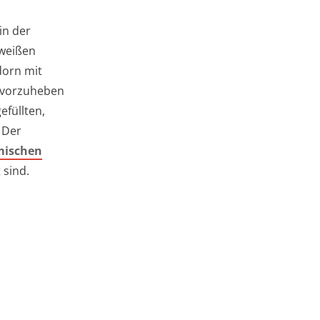
 in der
 weißen
dorn mit
ervorzuheben
efüllten,
 Der
mischen
 sind.