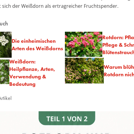
gt sich der Weißdorn als ertragreicher Fruchtspender.
auch
Rotdorn: Pfl
Die einheimischen
Pflege & Schn
Arten des Weißdorns
Blütenstrauc
Weißdorn:
Warum blüht
Heilpflanze, Arten,
Rotdorn nich
Verwendung &
Bedeutung
rtikel