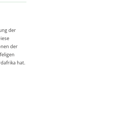
tung der
Diese
onen der
feligen
dafrika hat.