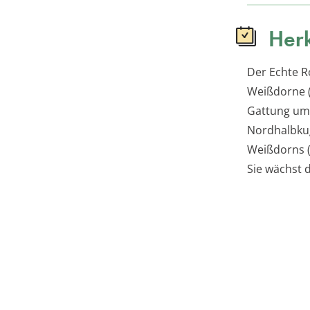
Herk
Der Echte Ro
Weißdorne (
Gattung umf
Nordhalbkuge
Weißdorns (
Sie wächst 