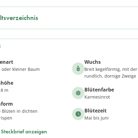
ltsverzeichnis
f
zenart
Wuchs
 oder kleiner Baum
Breit kegelförmig, mit der
rundlich, dornige Zweige
shöhe
Blütenfarbe
 8 m
Karmesinrot
nform
Blütezeit
e Blüten in dichten
rispen
Mai bis Juni
Steckbrief anzeigen