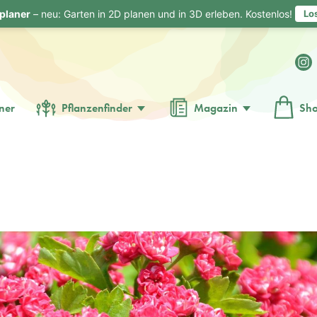
planer
– neu: Garten in 2D planen und in 3D erleben. Kostenlos!
Lo
ner
Pflanzenfinder
Magazin
Sh