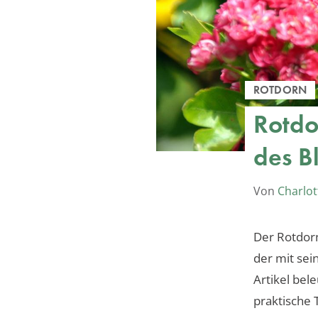
ROTDORN
Rotdo
des B
Von
Charlot
Der Rotdorn
der mit sei
Artikel bel
praktische 