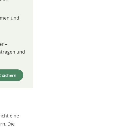
umen und
er –
intragen und
€ sichern
icht eine
rn. Die