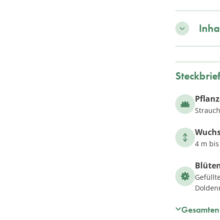
Inha
Steckbrie
Pflan
Strauch
Wuch
4 m bis
Blüte
Gefüllt
Dolden
Gesamten 