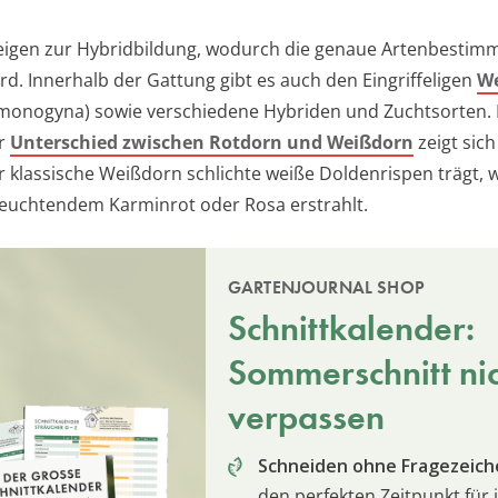
eigen zur Hybridbildung, wodurch die genaue Artenbestim
rd. Innerhalb der Gattung gibt es auch den Eingriffeligen
W
monogyna) sowie verschiedene Hybriden und Zuchtsorten. 
er
Unterschied zwischen Rotdorn und Weißdorn
zeigt sich
er klassische Weißdorn schlichte weiße Doldenrispen trägt,
leuchtendem Karminrot oder Rosa erstrahlt.
GARTENJOURNAL SHOP
Schnittkalender:
Sommerschnitt ni
verpassen
Schneiden ohne Fragezeich
den perfekten Zeitpunkt für 