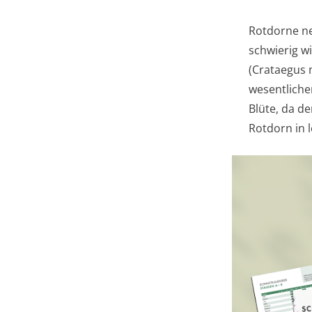
Rotdorne n
schwierig wi
(Crataegus 
wesentlich
Blüte, da d
Rotdorn in 