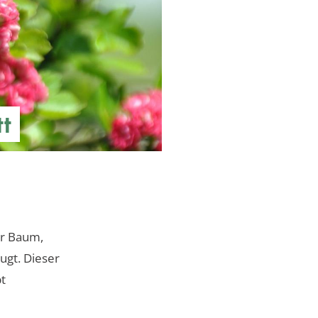
tt
er Baum,
ugt. Dieser
bt