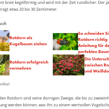
t breit kegelförmig und wird mit der Zeit rundlicher. Der jä
rägt etwa 20 bis 30 Zentimeter.
auch
So schneiden S
Rotdorn als
Rotdorn richtig 
Kugelbaum ziehen
Anleitung für d
perfekten Baum
Die Untersc
Rotdorn erfolgreich
zwischen Ro
vermehren
und Weißdo
rtikel
 den Rotdorn sind seine dornigen Zweige, die bis zu zweiein
lang werden können, was ihn zu einem wertvollen Vogelsch