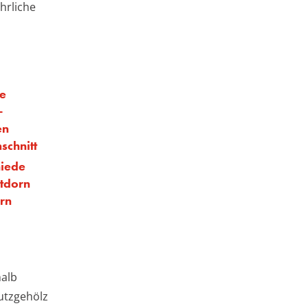
hrliche
ie
-
en
schnitt
hiede
tdorn
rn
halb
utzgehölz