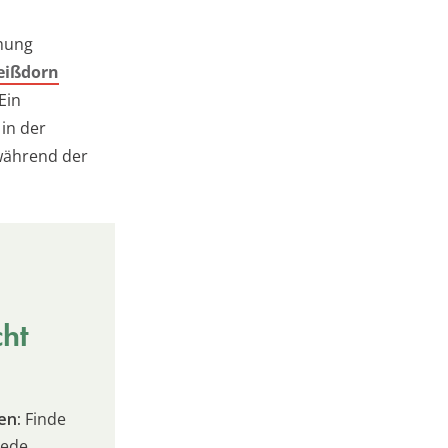
mung
eißdorn
Ein
 in der
 während der
cht
en:
Finde
jede