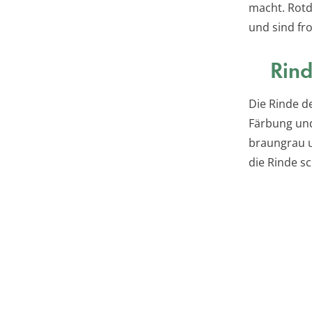
macht. Rot
und sind fro
Rin
Die Rinde d
Färbung und
braungrau u
die Rinde s