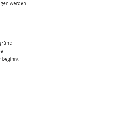
ogen werden
ugrüne
de
r beginnt