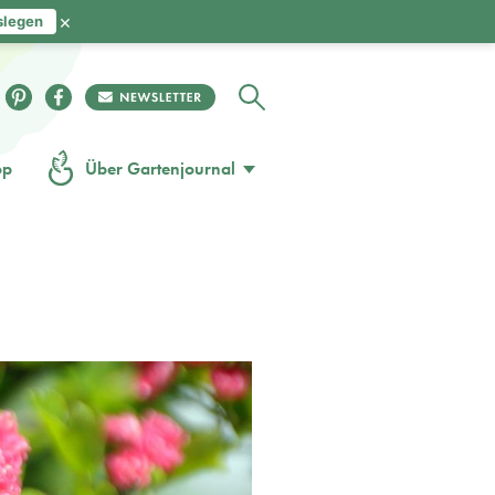
×
slegen
op
Über Gartenjournal