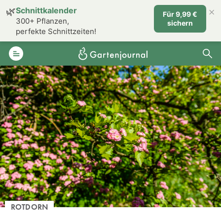
×
🌿
Schnittkalender
Für 9,99 €
300+ Pflanzen,
sichern
perfekte Schnittzeiten!
ROTDORN