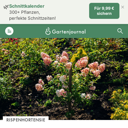
×
🌿
Schnittkalender
Für 9,99 €
300+ Pflanzen,
sichern
perfekte Schnittzeiten!
RISPENHORTENSIE