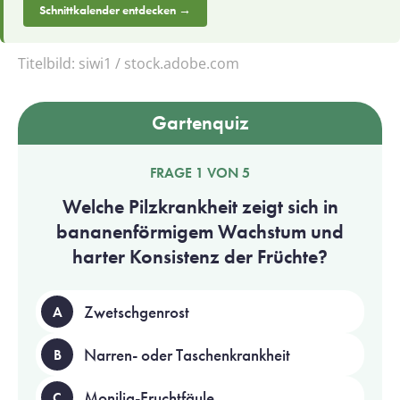
Schnittkalender entdecken →
Titelbild:
siwi1 / stock.adobe.com
Gartenquiz
FRAGE 1 VON 5
Welche Pilzkrankheit zeigt sich in
bananenförmigem Wachstum und
harter Konsistenz der Früchte?
Zwetschgenrost
A
Narren- oder Taschenkrankheit
B
Monilia-Fruchtfäule
C