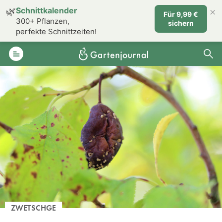
×
🌿
Schnittkalender
Für 9,99 €
300+ Pflanzen,
sichern
perfekte Schnittzeiten!
ZWETSCHGE