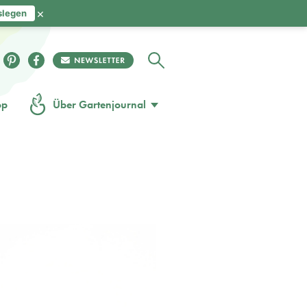
×
slegen
op
Über Gartenjournal