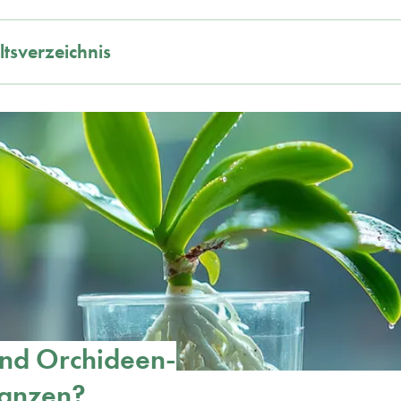
ltsverzeichnis
nd Orchideen-
lanzen?