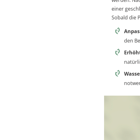
einer gesch
Sobald die P
Anpass
den B
Erhöht
natürl
Wasse
notwen