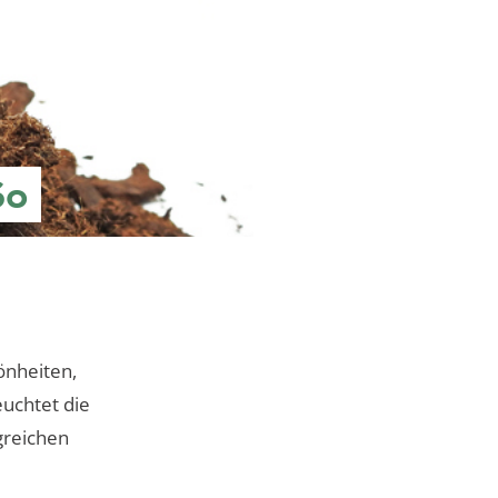
So
önheiten,
uchtet die
greichen