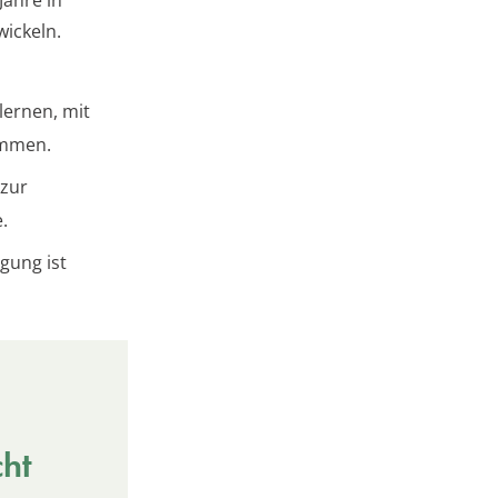
ickeln.
lernen, mit
ommen.
 zur
.
gung ist
cht