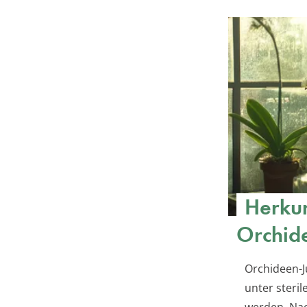
Herkun
Orchid
Orchideen-J
unter steri
werden. Nac