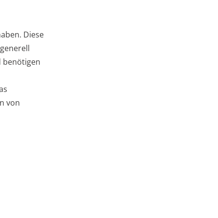
haben. Diese
generell
d benötigen
as
en von