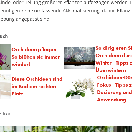
 Kindel oder Teilung größerer Pflanzen aufgezogen werden. 
nötigen keine umfassende Akklimatisierung, da die Pflanze
ebung angepasst sind.
auch
So dirigieren S
Orchideen pflegen:
Orchideen dur
So blühen sie immer
Winter - Tipps
wieder!
Überwintern
Orchideen-Dü
Diese Orchideen sind
Fokus - Tipps 
im Bad am rechten
Dosierung und
Platz
Anwendung
rtikel