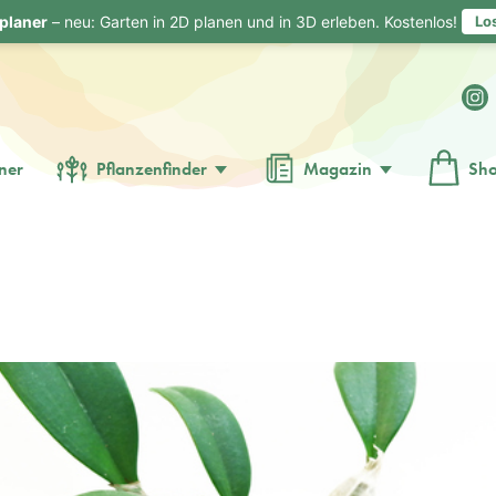
planer
– neu: Garten in 2D planen und in 3D erleben. Kostenlos!
Lo
ner
Pflanzenfinder
Magazin
Sh