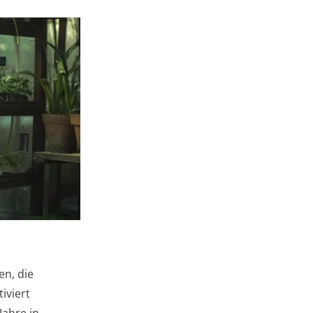
n, die
iviert
Jahre in