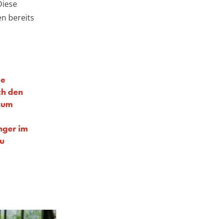
Diese
n bereits
ie
ch den
 zum
nger im
zu