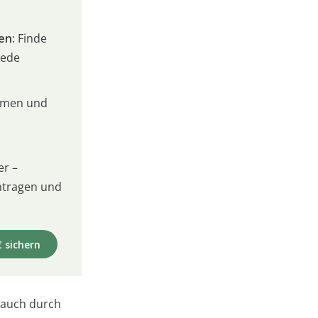
en:
Finde
jede
umen und
er –
intragen und
€ sichern
 auch durch