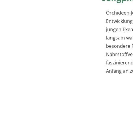
Orchideen-J
Entwicklung
jungen Exem
langsam wac
besondere P
Nährstoffve
faszinieren
Anfang an z