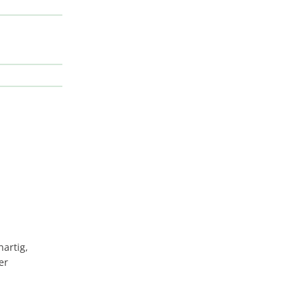
nartig,
er