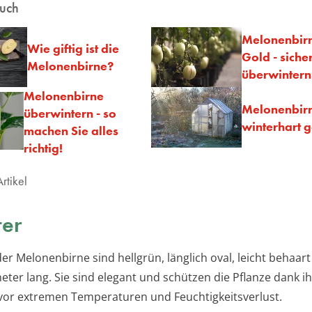
auch
Melonenbir
Wie giftig ist die
Gold - siche
Melonenbirne?
überwintern
Melonenbirne
Melonenbirne
überwintern - so
winterhart 
machen Sie alles
richtig!
rtikel
ter
der Melonenbirne sind hellgrün, länglich oval, leicht behaart
eter lang. Sie sind elegant und schützen die Pflanze dank i
or extremen Temperaturen und Feuchtigkeitsverlust.