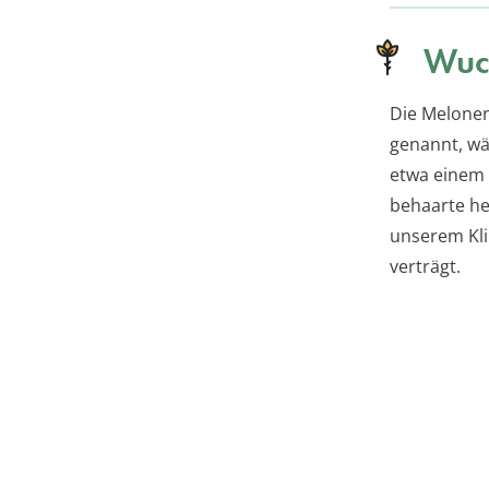
Wuc
Die Melonen
genannt, wä
etwa einem M
behaarte hel
unserem Klim
verträgt.