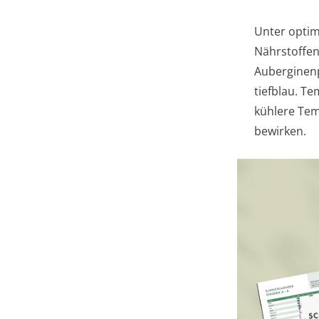
Unter opti
Nährstoffen,
Auberginenp
tiefblau. T
kühlere Tem
bewirken.