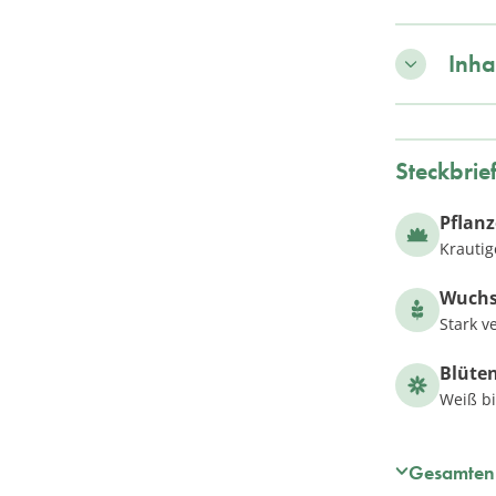
Inha
Steckbrie
Pflan
Krautig
Wuch
Stark v
Blüte
Weiß bi
Gesamten 