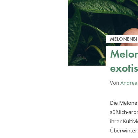
MELONENBI
Melon
exoti
Von
Andrea
Die Melonen
süßlich-aro
ihrer Kultiv
Überwinter