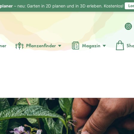
planer
– neu: Garten in 2D planen und in 3D erleben. Kostenlos!
Lo
ner
Pflanzenfinder
Magazin
Sh