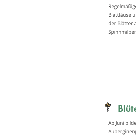
Regelmäßige 
Blattläuse 
der Blätter 
Spinnmilben
Blüt
Ab Juni bild
Auberginenp