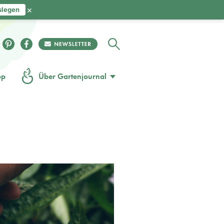
×
slegen
op
Über Gartenjournal