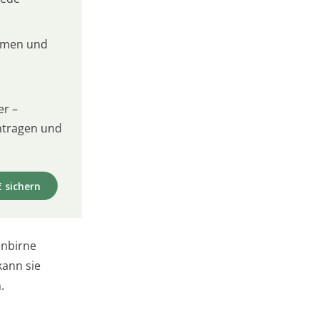
umen und
er –
intragen und
€ sichern
enbirne
kann sie
.