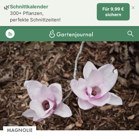
×
🌿
Schnittkalender
Für 9,99 €
300+ Pflanzen,
sichern
perfekte Schnittzeiten!
MAGNOLIE