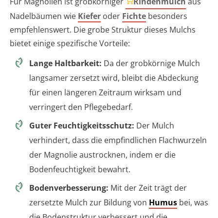
Für Magnolien ist grobkörniger
Rindenmulch
aus
Nadelbäumen wie
Kiefer
oder
Fichte
besonders
empfehlenswert. Die grobe Struktur dieses Mulchs
bietet einige spezifische Vorteile:
Lange Haltbarkeit:
Da der grobkörnige Mulch
langsamer zersetzt wird, bleibt die Abdeckung
für einen längeren Zeitraum wirksam und
verringert den Pflegebedarf.
Guter Feuchtigkeitsschutz:
Der Mulch
verhindert, dass die empfindlichen Flachwurzeln
der Magnolie austrocknen, indem er die
Bodenfeuchtigkeit bewahrt.
Bodenverbesserung:
Mit der Zeit trägt der
zersetzte Mulch zur Bildung von
Humus
bei, was
die Bodenstruktur verbessert und die