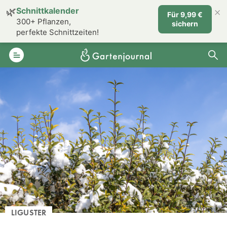
×
🌿
Schnittkalender
Für 9,99 €
300+ Pflanzen,
sichern
perfekte Schnittzeiten!
LIGUSTER