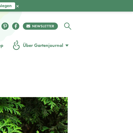
×
slegen
op
Über Gartenjournal