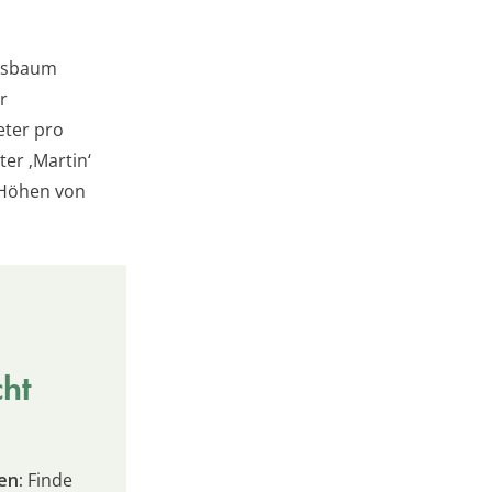
ensbaum
r
eter pro
er ‚Martin‘
 Höhen von
cht
en:
Finde