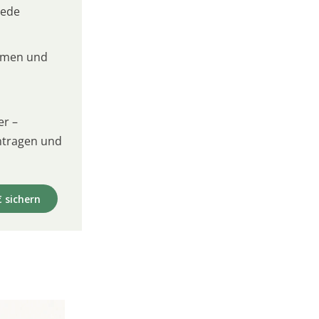
jede
umen und
er –
intragen und
€ sichern