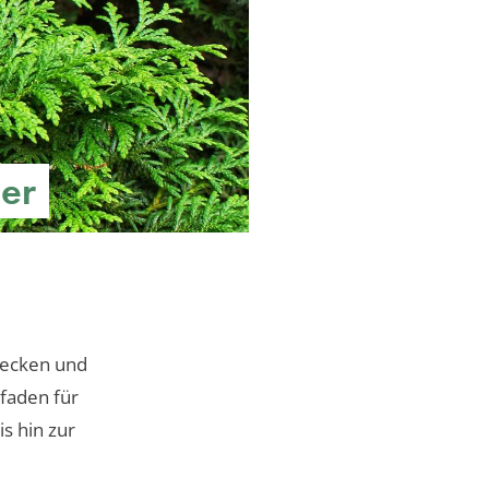
er
Hecken und
tfaden für
s hin zur