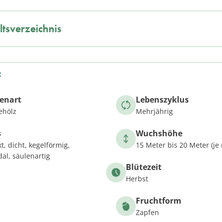
ltsverzeichnis
f
zenart
Lebenszyklus
ehölz
Mehrjährig
s
Wuchshöhe
, dicht, kegelförmig,
15 Meter bis 20 Meter (je
al, säulenartig
Blütezeit
Herbst
Fruchtform
Zapfen