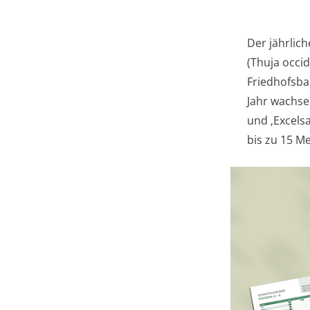
Der jährlic
(Thuja occi
Friedhofsba
Jahr wachse
und ‚Excels
bis zu 15 M