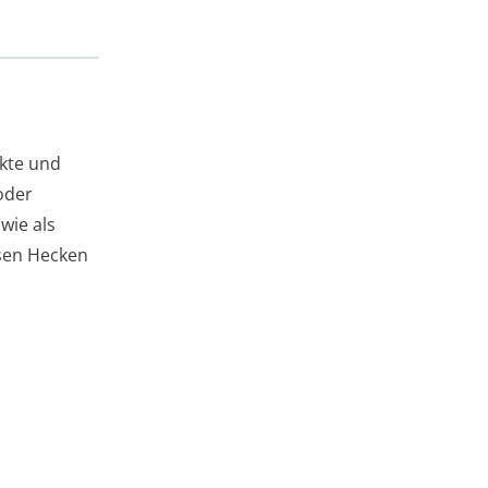
kte und
oder
wie als
esen Hecken