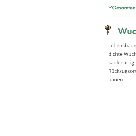
Gesamten 
Wuc
Lebensbäume
dichte Wuch
säulenartig.
Rückzugsort
bauen.