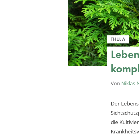
THUJA
Leben
kompl
Von
Niklas
Der Lebensb
Sichtschutz
die Kultivi
Krankheits