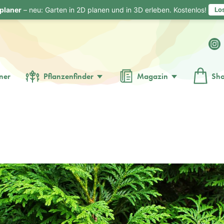
planer
– neu: Garten in 2D planen und in 3D erleben. Kostenlos!
Lo
ner
Pflanzenfinder
Magazin
Sh