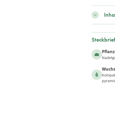
Inha
Steckbrie
Pflan
Nadelg
Wuch
Kompakt
pyramid