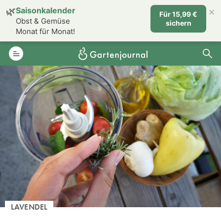
×
🌿
Saisonkalender
Für 15,99 €
Obst & Gemüse
sichern
Monat für Monat!
LAVENDEL