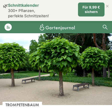
×
🌿
Schnittkalender
Für 9,99 €
300+ Pflanzen,
sichern
perfekte Schnittzeiten!
TROMPETENBAUM