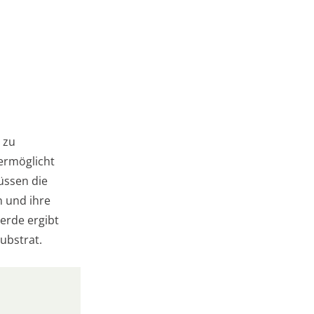
 zu
ermöglicht
üssen die
n und ihre
erde ergibt
ubstrat.