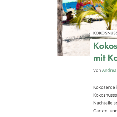
KOKOSNUS
Kokos
mit K
Von
Andrea
Kokoserde i
Kokosnusssc
Nachteile s
Garten- un