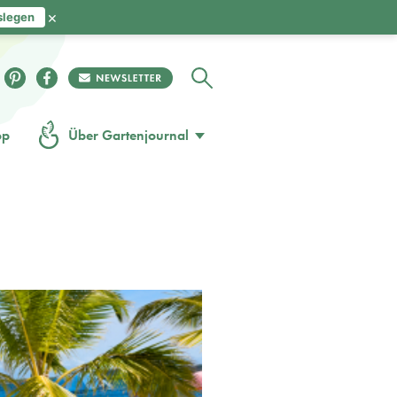
×
slegen
op
Über Gartenjournal