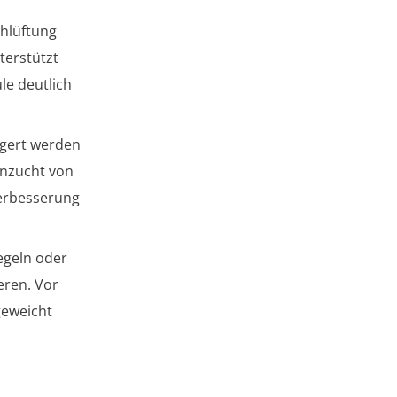
chlüftung
terstützt
le deutlich
gert werden
Anzucht von
verbesserung
egeln oder
eren. Vor
geweicht