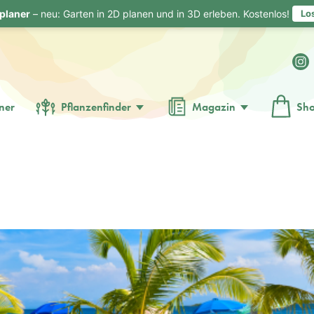
planer
– neu: Garten in 2D planen und in 3D erleben. Kostenlos!
Lo
ner
Pflanzenfinder
Magazin
Sh