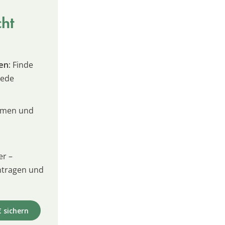
cht
en:
Finde
jede
umen und
er –
intragen und
€ sichern