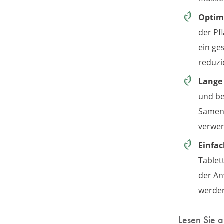
Optim
der Pf
ein ge
reduzi
Lange 
und be
Samen,
verwe
Einfa
Tablet
der An
werden
Lesen Sie 