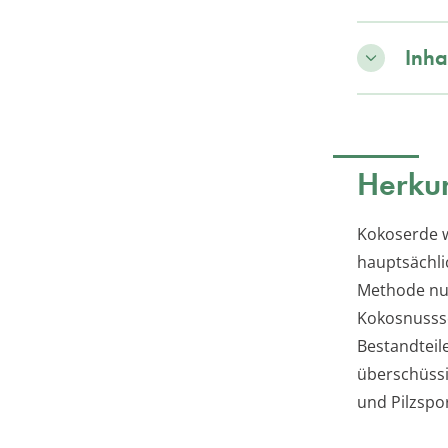
Inha
Herkun
Kokoserde 
hauptsächli
Methode nut
Kokosnusssc
Bestandteil
überschüssi
und Pilzspo