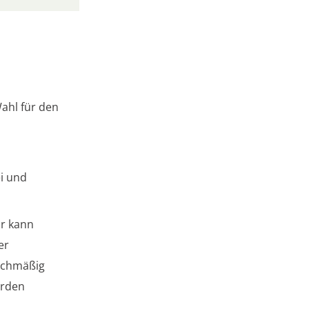
Wahl für den
i und
ur kann
er
eichmäßig
erden