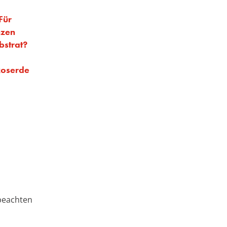
Für
nzen
bstrat?
koserde
 beachten