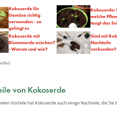
Kokoserde für
Kokoserde: 
Gemüse richtig
welche Pfla
verwenden - so
taugt das Su
gelingt es
Kokoserde mit
Sind mit Ko
Blumenerde mischen?
Nachteile
- Warum und wie?
verbunden?
rtikel
ile von Kokoserde
vielen Vorteile hat Kokoserde auch einige Nachteile, die Sie