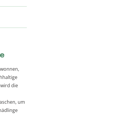
de
ewonnen,
hhaltige
wird die
n
waschen, um
hädlinge