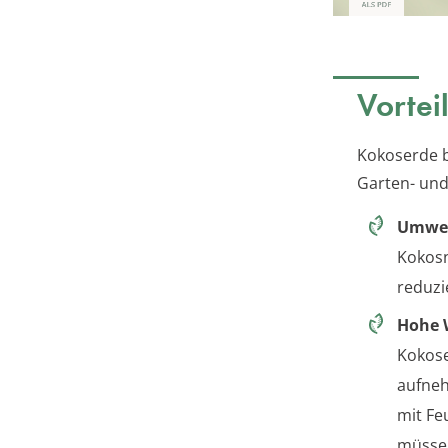
Vortei
Kokoserde b
Garten- un
Umwel
Kokosn
reduzi
Hohe 
Kokose
aufneh
mit Fe
müsse