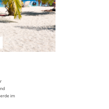
r
und
serde im