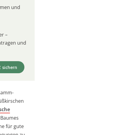
umen und
er –
intragen und
€ sichern
stamm-
Süßkirschen
sche
s Baumes
he für gute
ingungen zu