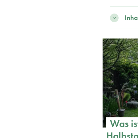
Inha
Was is
Halbs