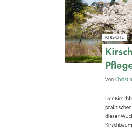
KIRSCHE
Kirsc
Pfleg
Von
Christi
Der Kirsch
praktischer
dieser Wuch
Kirschbäum