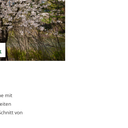
&
ne mit
eiten
chnitt von