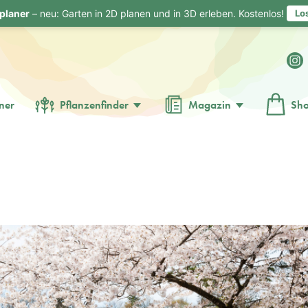
planer
– neu: Garten in 2D planen und in 3D erleben. Kostenlos!
Lo
ner
Pflanzenfinder
Magazin
Sh