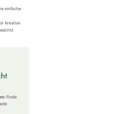
ne einfache
ür kreative
wächst
cht
en:
Finde
jede