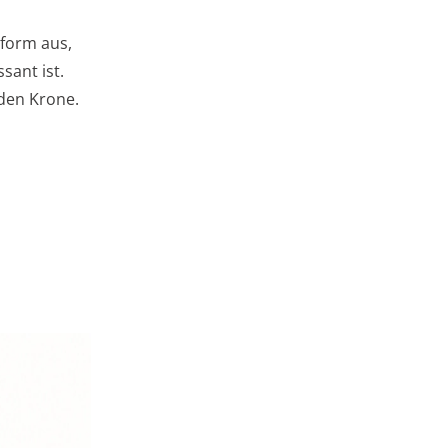
form aus,
sant ist.
den Krone.