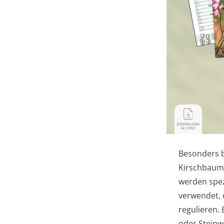
Besonders b
Kirschbaums
werden spez
verwendet, 
regulieren.
oder Steinw