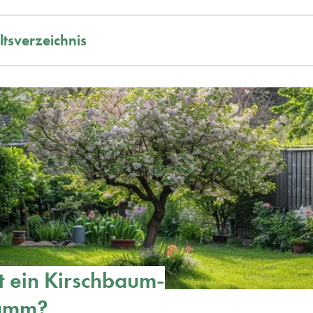
ltsverzeichnis
t ein Kirschbaum-
tamm?