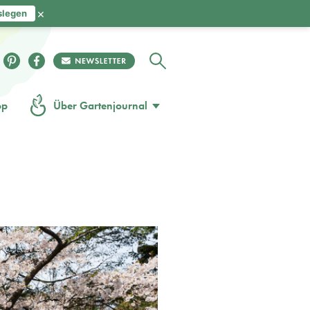
×
slegen
op
Über Gartenjournal