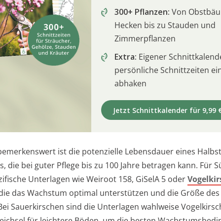
300+ Pflanzen:
Von Obstbä
Hecken bis zu Stauden und
Zimmerpflanzen
Extra:
Eigener Schnittkalend
persönliche Schnittzeiten e
abhaken
Jetzt Schnittkalender für 9,99 
emerkenswert ist die potenzielle Lebensdauer eines Halb
, die bei guter Pflege bis zu 100 Jahre betragen kann. Für 
ifische Unterlagen wie Weiroot 158, GiSelA 5 oder
Vogelkir
die das Wachstum optimal unterstützen und die Größe de
 Bei Sauerkirschen sind die Unterlagen wahlweise Vogelkirsc
eichsel für leichtere Böden, um die besten Wachstumsbed