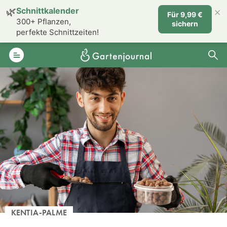
×
🌿
Schnittkalender
Für 9,99 €
300+ Pflanzen,
sichern
perfekte Schnittzeiten!
KENTIA-PALME