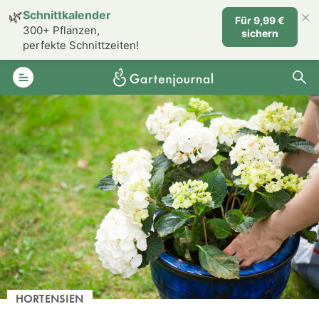
×
🌿
Schnittkalender
Für 9,99 €
300+ Pflanzen,
sichern
perfekte Schnittzeiten!
HORTENSIEN