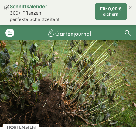
×
🌿
Schnittkalender
Für 9,99 €
300+ Pflanzen,
sichern
perfekte Schnittzeiten!
HORTENSIEN