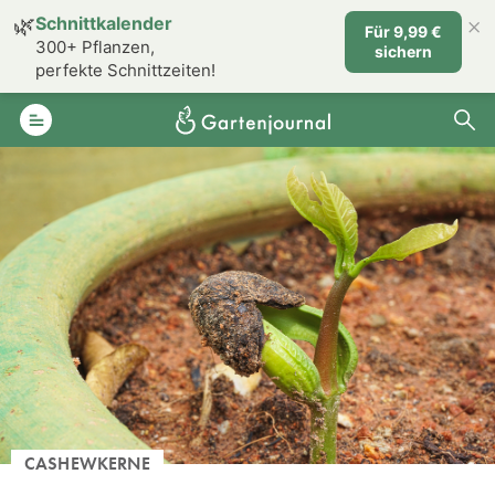
×
🌿
Schnittkalender
Für 9,99 €
300+ Pflanzen,
sichern
perfekte Schnittzeiten!
CASHEWKERNE