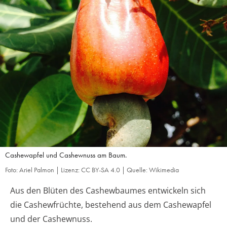
Cashewapfel und Cashewnuss am Baum.
Foto: Ariel Palmon | Lizenz: CC BY-SA 4.0 | Quelle: Wikimedia
Aus den Blüten des Cashewbaumes entwickeln sich
die Cashewfrüchte, bestehend aus dem Cashewapfel
und der Cashewnuss.