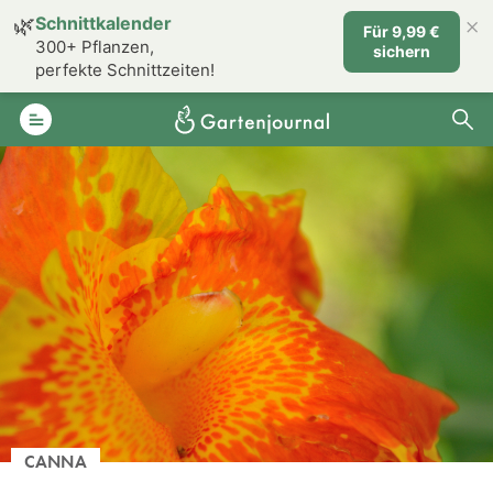
×
🌿
Schnittkalender
Für 9,99 €
300+ Pflanzen,
sichern
perfekte Schnittzeiten!
CANNA