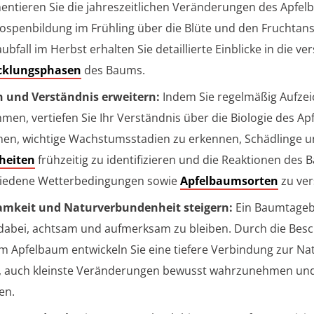
ntieren Sie die jahreszeitlichen Veränderungen des Apfel
ospenbildung im Frühling über die Blüte und den Fruchtans
ubfall im Herbst erhalten Sie detaillierte Einblicke in die v
cklungsphasen
des Baums.
 und Verständnis erweitern:
Indem Sie regelmäßig Aufze
men, vertiefen Sie Ihr Verständnis über die Biologie des A
rnen, wichtige Wachstumsstadien zu erkennen, Schädlinge 
heiten
frühzeitig zu identifizieren und die Reaktionen des 
hiedene Wetterbedingungen sowie
Apfelbaumsorten
zu ver
amkeit und Naturverbundenheit steigern:
Ein Baumtagebu
dabei, achtsam und aufmerksam zu bleiben. Durch die Besc
m Apfelbaum entwickeln Sie eine tiefere Verbindung zur Na
, auch kleinste Veränderungen bewusst wahrzunehmen un
en.