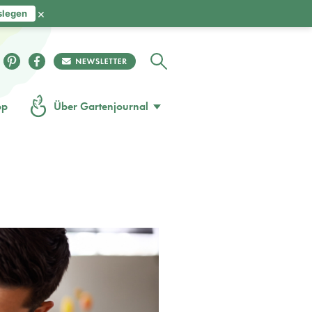
×
slegen
op
Über Gartenjournal