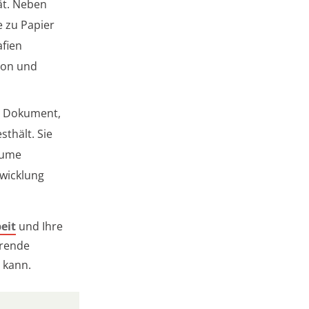
ät. Neben
 zu Papier
afien
xion und
es Dokument,
thält. Sie
äume
twicklung
eit
und Ihre
erende
 kann.