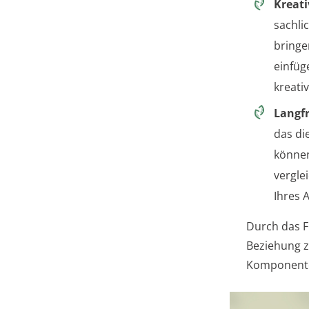
Kreati
sachli
bringe
einfüg
kreati
Langf
das di
können
vergle
Ihres 
Durch das F
Beziehung z
Komponente,