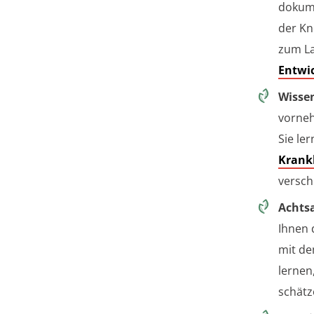
dokume
der Kn
zum La
Entwi
Wissen
vorneh
Sie le
Krank
versc
Achts
Ihnen 
mit de
lernen
schätz