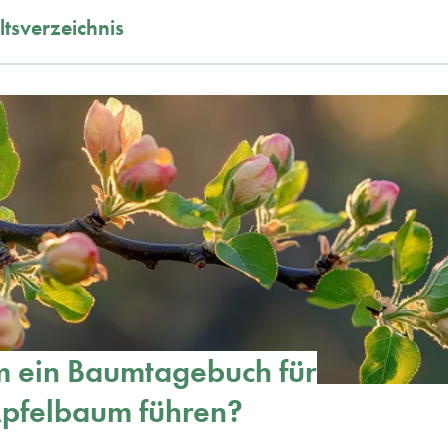
ltsverzeichnis
 ein Baumtagebuch für
Apfelbaum führen?