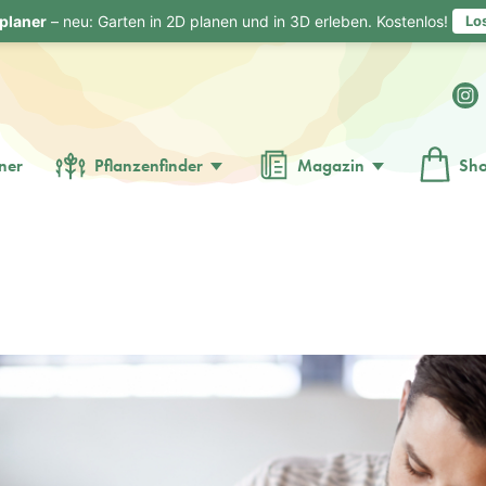
planer
– neu: Garten in 2D planen und in 3D erleben. Kostenlos!
Lo
ner
Pflanzenfinder
Magazin
Sh