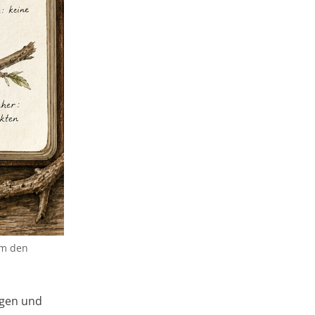
um den
lgen und