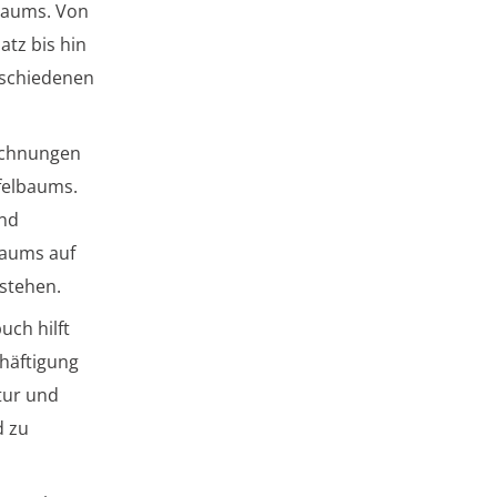
baums. Von
atz bis hin
erschiedenen
ichnungen
pfelbaums.
und
Baums auf
stehen.
ch hilft
häftigung
tur und
d zu