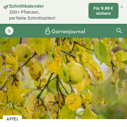
×
🌿
Schnittkalender
Für 9,99 €
300+ Pflanzen,
sichern
perfekte Schnittzeiten!
APFEL