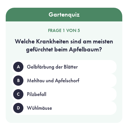
Gartenquiz
FRAGE 1 VON 5
Welche Krankheiten sind am meisten
gefürchtet beim Apfelbaum?
Gelbfärbung der Blätter
A
Mehltau und Apfelschorf
B
Pilzbefall
C
Wühlmäuse
D