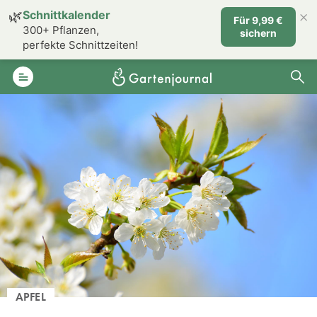
×
🌿
Schnittkalender
Für 9,99 €
300+ Pflanzen,
sichern
perfekte Schnittzeiten!
APFEL