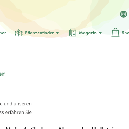
ner
Pflanzenfinder
Magazin
Sh
er
se und unseren
ss erfahren Sie