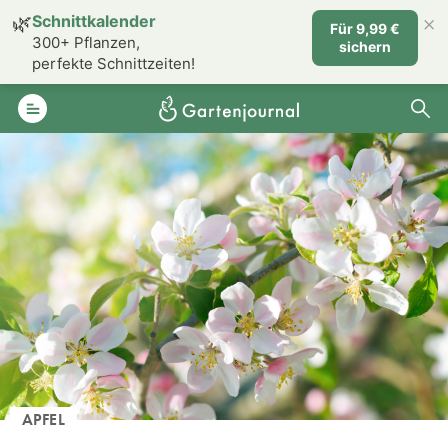
×
🌿
Schnittkalender
Für 9,99 €
300+ Pflanzen,
sichern
perfekte Schnittzeiten!
APFEL