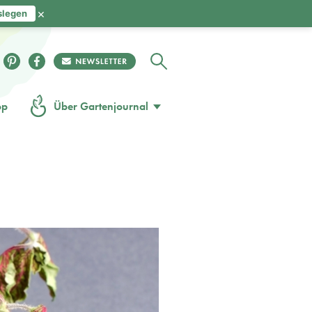
×
slegen
op
Über Gartenjournal