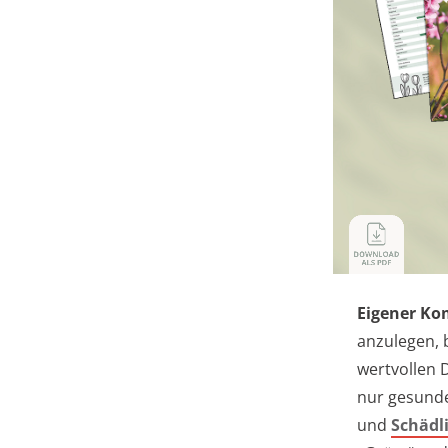
Eigener Ko
anzulegen, 
wertvollen 
nur gesunde
und
Schädl