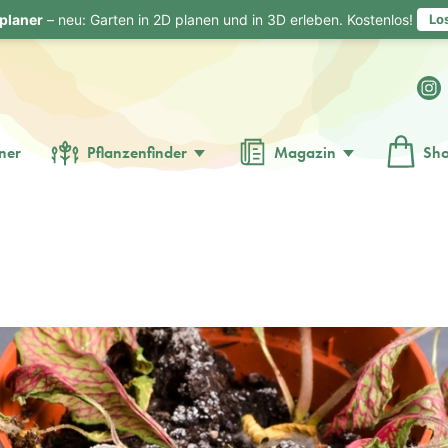
planer
– neu: Garten in 2D planen und in 3D erleben. Kostenlos!
Lo
ner
Pflanzenfinder
Magazin
Sh