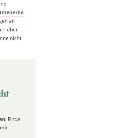
ine
umenerde
,
gen an
och über
nne nicht
cht
en:
Finde
jede