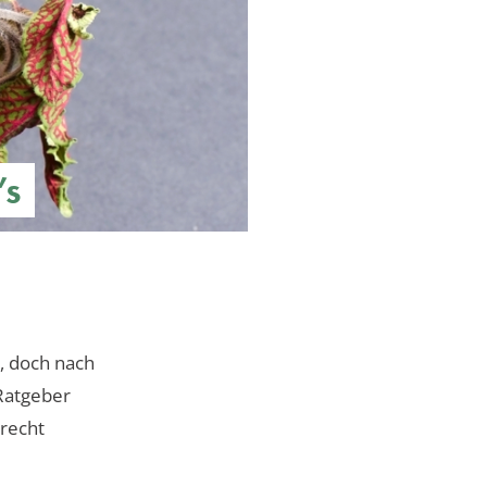
’s
, doch nach
 Ratgeber
erecht