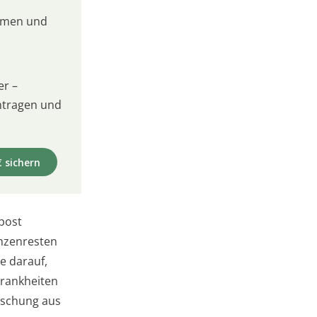
umen und
er –
intragen und
€ sichern
post
anzenresten
e darauf,
Krankheiten
ischung aus