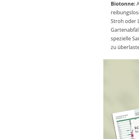
Biotonne:
A
reibungslo
Stroh oder 
Gartenabfäl
spezielle S
zu überlast