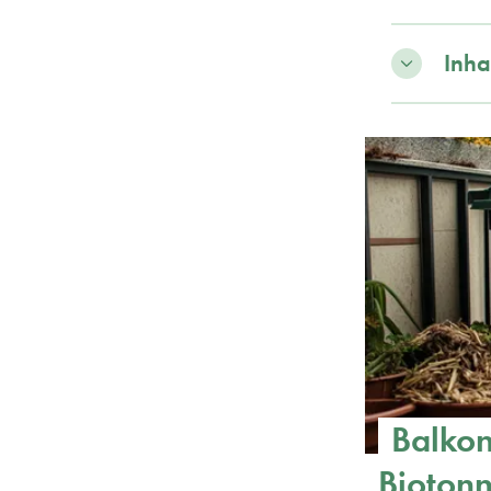
Inha
Balkon
Bioton