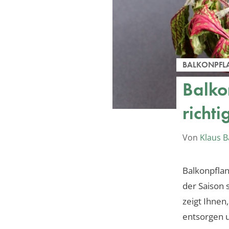
BALKONPFL
Balko
richti
Von
Klaus 
Balkonpfla
der Saison 
zeigt Ihnen
entsorgen 