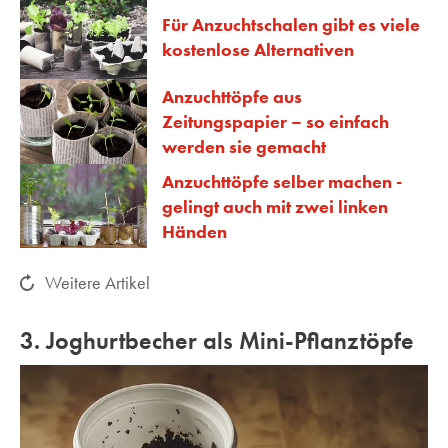
Für Anzuchtschalen gibt es viele
kostenlose Alternativen
Anzuchttöpfe aus
Zeitungspapier – so einfach
werden sie gemacht
Anzuchttöpfe selber machen -
gelingt auch mit zwei linken
Händen
Weitere Artikel
3. Joghurtbecher als Mini-Pflanztöpfe