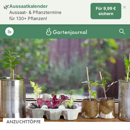
×
🌿
Aussaatkalender
Für 9,99 €
Aussaat- & Pflanztermine
sichern
für 130+ Pflanzen!
ANZUCHTTÖPFE