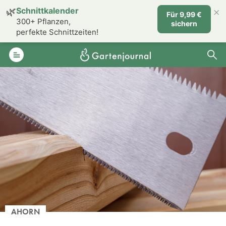
×
🌿
Schnittkalender
Für 9,99 €
300+ Pflanzen,
sichern
perfekte Schnittzeiten!
AHORN