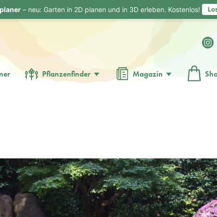
planer
– neu: Garten in 2D planen und in 3D erleben. Kostenlos!
Lo
ner
Pflanzenfinder
Magazin
Sh