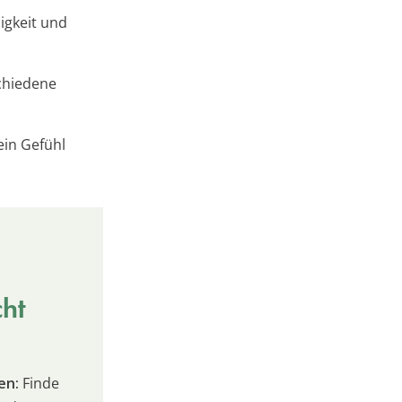
igkeit und
chiedene
ein Gefühl
cht
en:
Finde