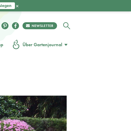
×
slegen
op
Über Gartenjournal