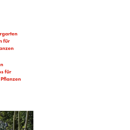
rgarten
n für
lanzen
en
s für
 Pflanzen