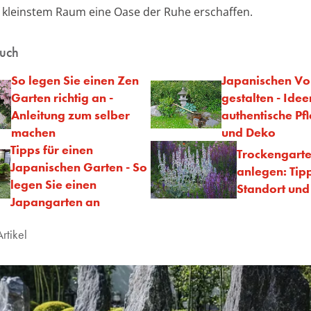
f kleinstem Raum eine Oase der Ruhe erschaffen.
auch
So legen Sie einen Zen
Japanischen Vo
Garten richtig an -
gestalten - Idee
Anleitung zum selber
authentische Pf
machen
und Deko
Tipps für einen
Trockengart
Japanischen Garten - So
anlegen: Tipp
legen Sie einen
Standort und
Japangarten an
rtikel