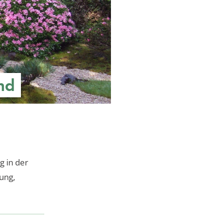
nd
g in der
ung,