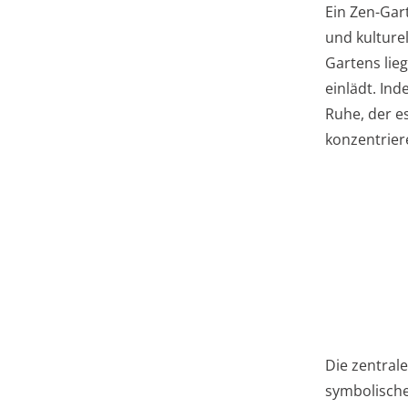
Ein Zen-Gar
und kulture
Gartens lieg
einlädt. In
Ruhe, der e
konzentrier
Die zentral
symbolisch