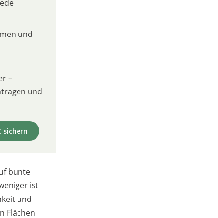
jede
umen und
er –
intragen und
€ sichern
auf bunte
weniger ist
mkeit und
en Flächen