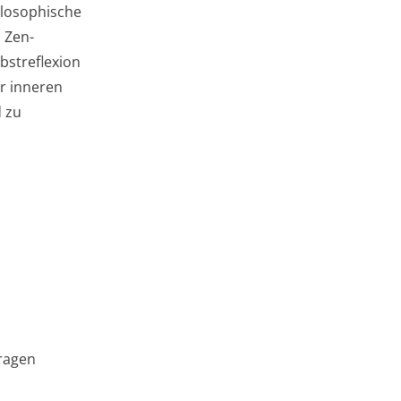
ilosophische
 Zen-
bstreflexion
er inneren
d zu
tragen