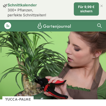
×
🌿
Schnittkalender
Für 9,99 €
300+ Pflanzen,
sichern
perfekte Schnittzeiten!
YUCCA-PALME