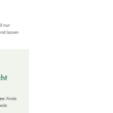
ll nur
und lassen
cht
en:
Finde
jede