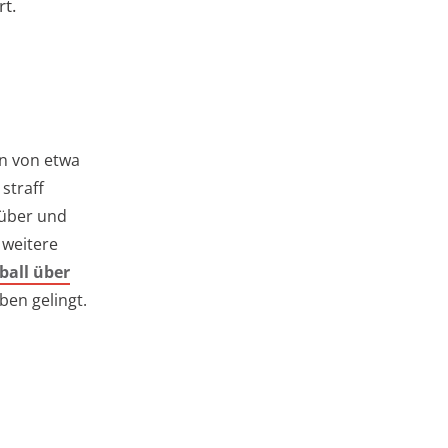
rt.
n von etwa
straff
 über und
 weitere
ball über
ben gelingt.