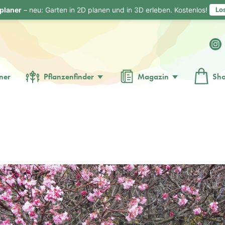
planer
– neu: Garten in 2D planen und in 3D erleben. Kostenlos!
Lo
ner
Pflanzenfinder
Magazin
Sh