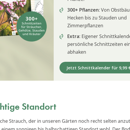
300+ Pflanzen:
Von Obstbä
Hecken bis zu Stauden und
Zimmerpflanzen
Extra:
Eigener Schnittkalend
persönliche Schnittzeiten e
abhaken
Jetzt Schnittkalender für 9,99 
chtige Standort
che Strauch, der in unseren Gärten noch recht selten anzutr
an einem sonnigen bis halbschattigen Standort wohl. Der Bod