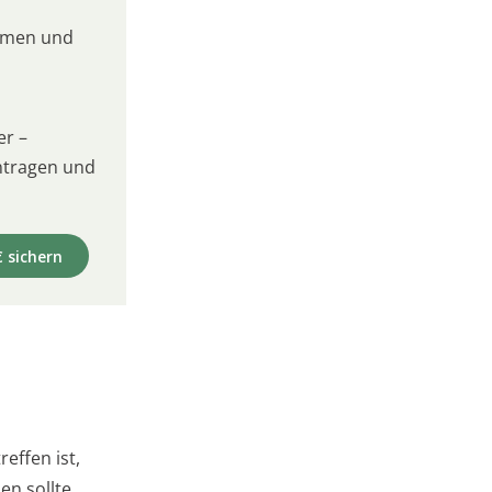
umen und
er –
intragen und
€ sichern
effen ist,
en sollte