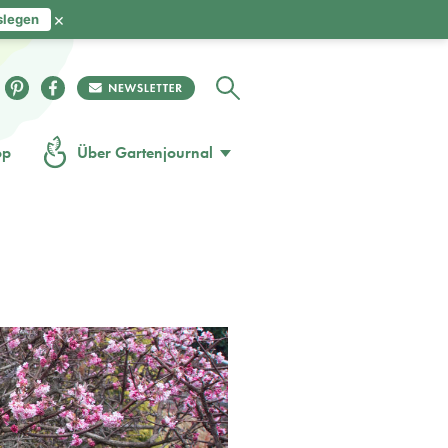
×
slegen
op
Über Gartenjournal