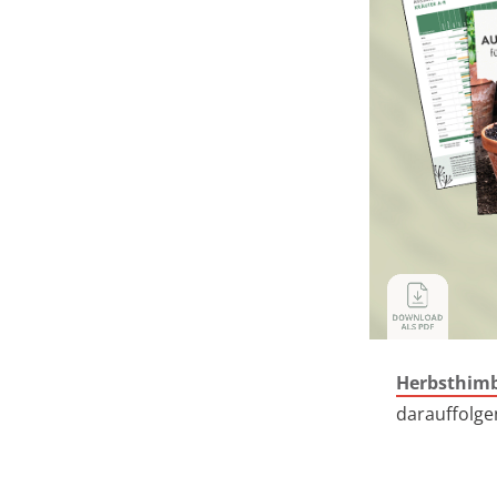
Herbsthim
darauffolge