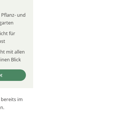
 Pflanz- und
garten
cht für
bst
t mit allen
inen Blick
 €
 bereits im
n.