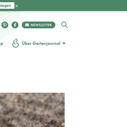
×
slegen
op
Über Gartenjournal