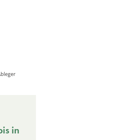
bleger
is in