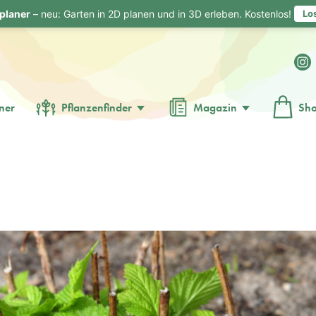
planer
– neu: Garten in 2D planen und in 3D erleben. Kostenlos!
Lo
ner
Pflanzenfinder
Magazin
Sh