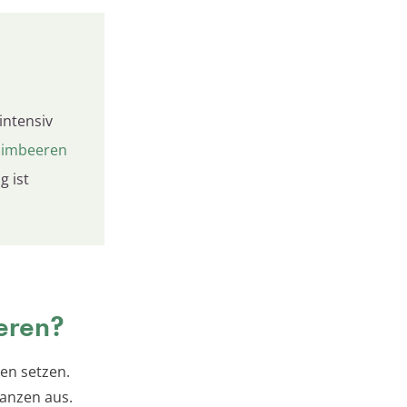
intensiv
himbeeren
g ist
eeren?
en setzen.
lanzen aus.