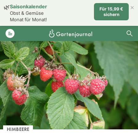
×
🌿
Saisonkalender
Für 15,99 €
Obst & Gemüse
sichern
Monat für Monat!
HIMBEERE