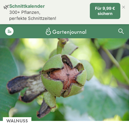
×
🌿
Schnittkalender
Für 9,99 €
300+ Pflanzen,
sichern
perfekte Schnittzeiten!
WALNUSS