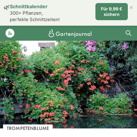
×
🌿
Schnittkalender
Für 9,99 €
300+ Pflanzen,
sichern
perfekte Schnittzeiten!
TROMPETENBLUME