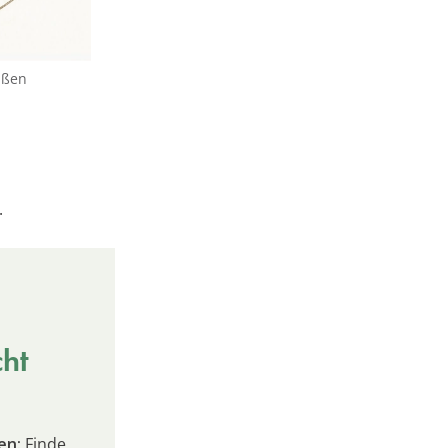
ißen
.
cht
en:
Finde