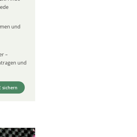
jede
umen und
er –
intragen und
€ sichern