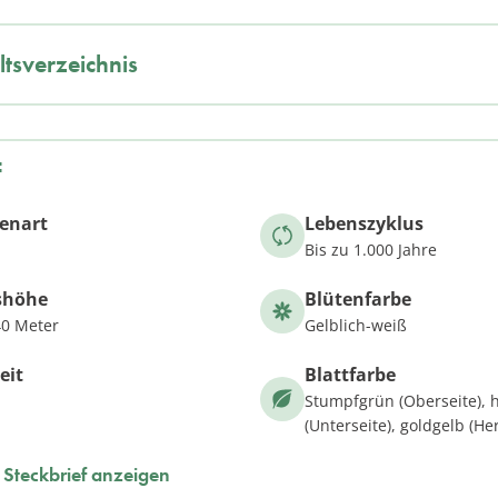
ltsverzeichnis
f
zenart
Lebenszyklus
Bis zu 1.000 Jahre
shöhe
Blütenfarbe
40 Meter
Gelblich-weiß
eit
Blattfarbe
Stumpfgrün (Oberseite), h
(Unterseite), goldgelb (He
Steckbrief anzeigen