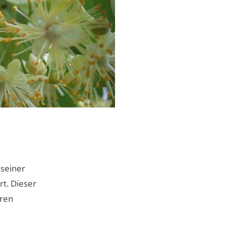
 seiner
t. Dieser
hren