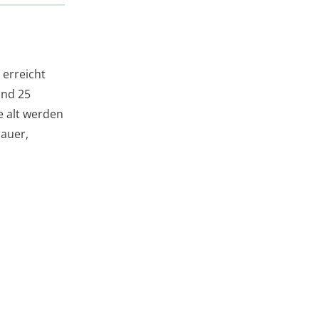
 erreicht
und 25
re alt werden
auer,