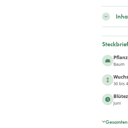
Inha
Steckbrie
Pflan
Baum
Wuch
30 bis 
Blütez
Juni
Gesamten 