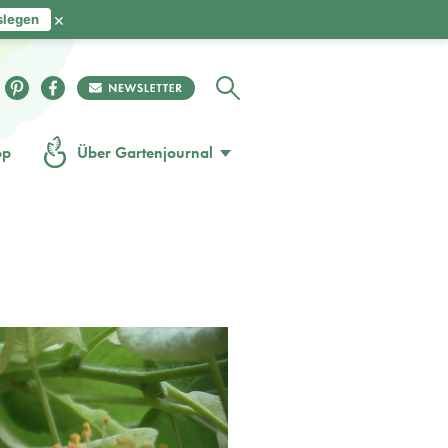
×
slegen
op
Über Gartenjournal