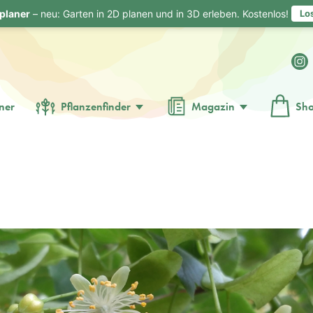
planer
– neu: Garten in 2D planen und in 3D erleben. Kostenlos!
Lo
ner
Pflanzenfinder
Magazin
Sh