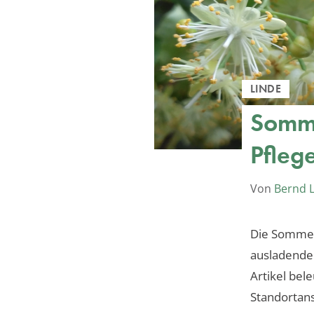
LINDE
Somme
Pfleg
Von
Bernd 
Die Sommerl
ausladenden
Artikel bel
Standortans