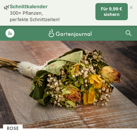
×
🌿
Schnittkalender
Für 9,99 €
300+ Pflanzen,
sichern
perfekte Schnittzeiten!
ROSE