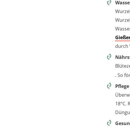
Wasse
Wurzel
Wurzel
Wasser
Gieße
durch 
Nährs
Blütez
. So f
Pflege
Überwi
18°C. 
Düngun
Gesun