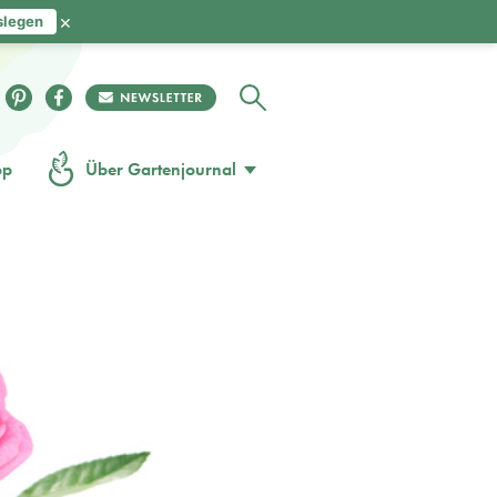
×
slegen
op
Über Gartenjournal