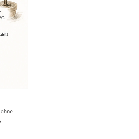
z ohne
s
.