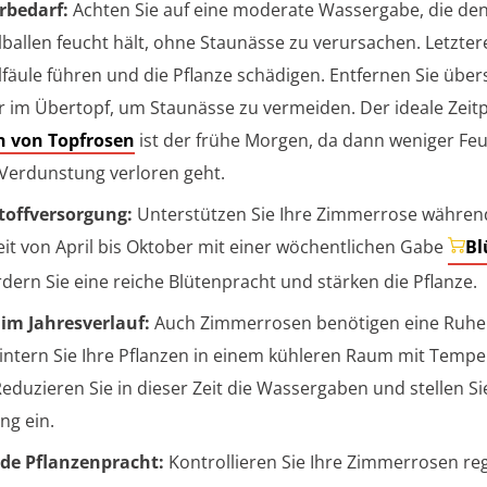
rbedarf:
Achten Sie auf eine moderate Wassergabe, die de
ballen feucht hält, ohne Staunässe zu verursachen. Letzter
fäule führen und die Pflanze schädigen. Entfernen Sie übe
 im Übertopf, um Staunässe zu vermeiden. Der ideale Zei
n von Topfrosen
ist der frühe Morgen, da dann weniger Feu
Verdunstung verloren geht.
toffversorgung:
Unterstützen Sie Ihre Zimmerrose währen
eit von April bis Oktober mit einer wöchentlichen Gabe
Bl
ördern Sie eine reiche Blütenpracht und stärken die Pflanze.
 im Jahresverlauf:
Auch Zimmerrosen benötigen eine Ruhe
ntern Sie Ihre Pflanzen in einem kühleren Raum mit Temp
Reduzieren Sie in dieser Zeit die Wassergaben und stellen Si
g ein.
de Pflanzenpracht:
Kontrollieren Sie Ihre Zimmerrosen re