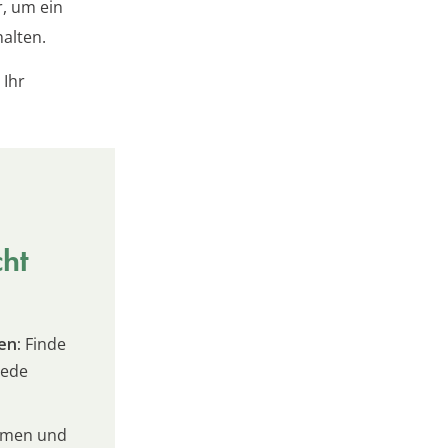
r, um ein
alten.
 Ihr
cht
en:
Finde
jede
umen und