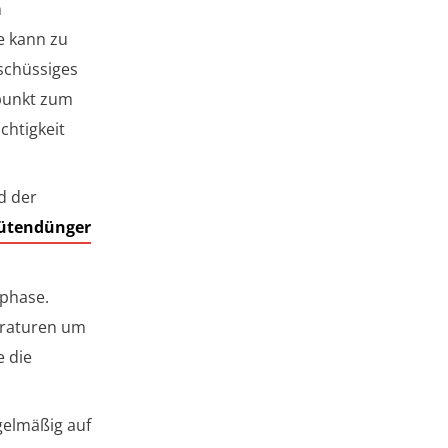
n
e kann zu
rschüssiges
tpunkt zum
chtigkeit
d der
ütendünger
phase.
eraturen um
e die
gelmäßig auf