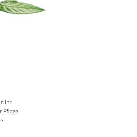
n Ihr
r Pflege
ne