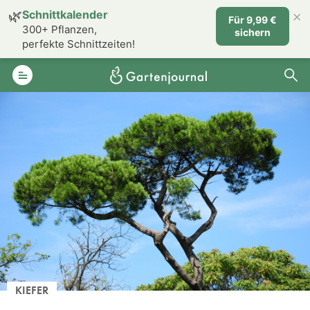
×
🌿
Schnittkalender
Für 9,99 €
300+ Pflanzen,
sichern
perfekte Schnittzeiten!
KIEFER