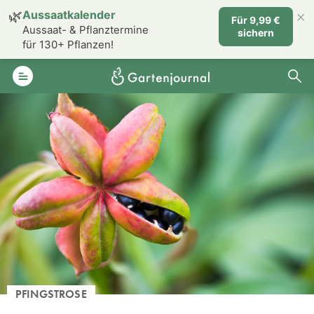
×
🌿
Aussaatkalender
Für 9,99 €
Aussaat- & Pflanztermine
sichern
für 130+ Pflanzen!
PFINGSTROSE