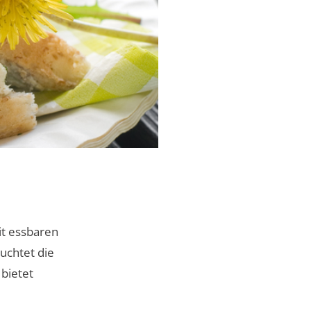
it essbaren
euchtet die
bietet