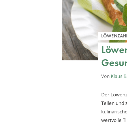
LÖWENZAH
Löwen
Gesun
Von
Klaus 
Der Löwenza
Teilen und 
kulinarisc
wertvolle T