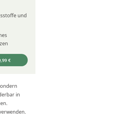
sstoffe und
nes
izen
,99 €
sondern
erbar in
ten.
 verwenden.