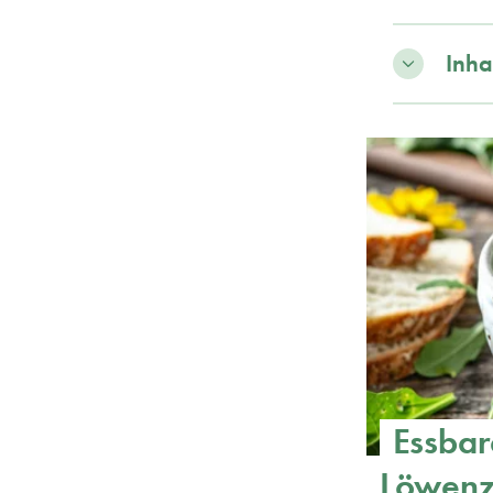
Inha
Essbar
Löwenz