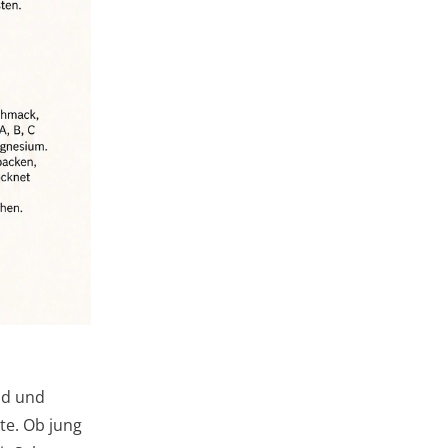
ld und
te. Ob jung