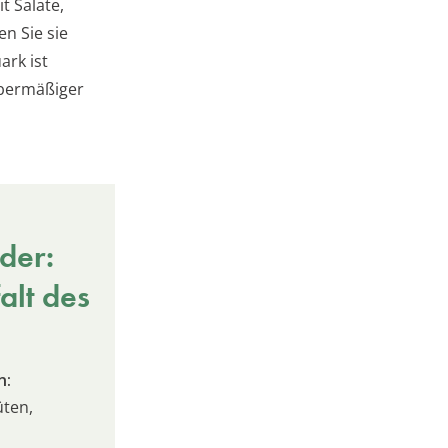
t Salate,
n Sie sie
ark ist
übermäßiger
der:
alt des
n:
üten,