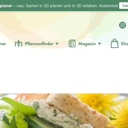
planer
– neu: Garten in 2D planen und in 3D erleben. Kostenlos!
Lo
ner
Pflanzenfinder
Magazin
Sh