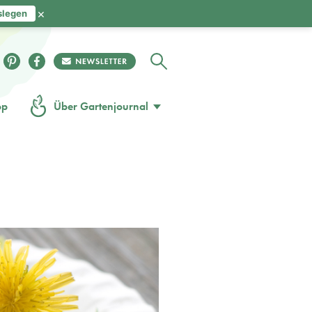
×
slegen
op
Über Gartenjournal