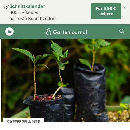
×
🌿
Schnittkalender
Für 9,99 €
300+ Pflanzen,
sichern
perfekte Schnittzeiten!
KAFFEEPFLANZE