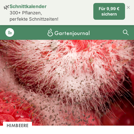
×
🌿
Schnittkalender
Für 9,99 €
300+ Pflanzen,
sichern
perfekte Schnittzeiten!
HIMBEERE