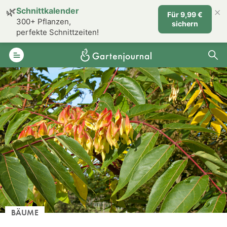
×
🌿
Schnittkalender
Für 9,99 €
300+ Pflanzen,
sichern
perfekte Schnittzeiten!
BÄUME