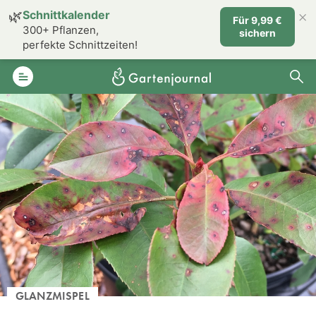
×
🌿
Schnittkalender
Für 9,99 €
300+ Pflanzen,
sichern
perfekte Schnittzeiten!
GLANZMISPEL