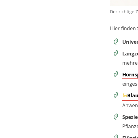
Der richtige
Hier finden
Unive
Langz
mehre
Horns
einges
Bla
Anwend
Spezie
Pflanz
Flüssi