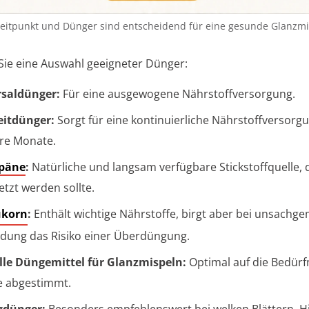
 Zeitpunkt und Dünger sind entscheidend für eine gesunde Glanzmi
 Sie eine Auswahl geeigneter Dünger:
rsaldünger:
Für eine ausgewogene Nährstoffversorgung.
eitdünger:
Sorgt für eine kontinuierliche Nährstoffversorg
re Monate.
päne
:
Natürliche und langsam verfügbare Stickstoffquelle,
etzt werden sollte.
ukorn
:
Enthält wichtige Nährstoffe, birgt aber bei unsachg
ung das Risiko einer Überdüngung.
lle Düngemittel für Glanzmispeln:
Optimal auf die Bedürf
e abgestimmt.
gdünger:
Besonders empfehlenswert bei welken Blättern. H