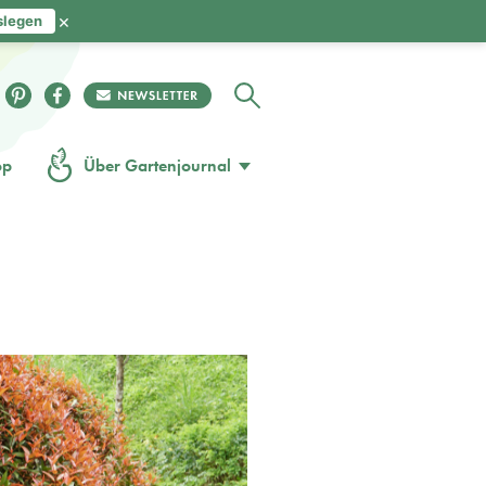
×
slegen
op
Über Gartenjournal