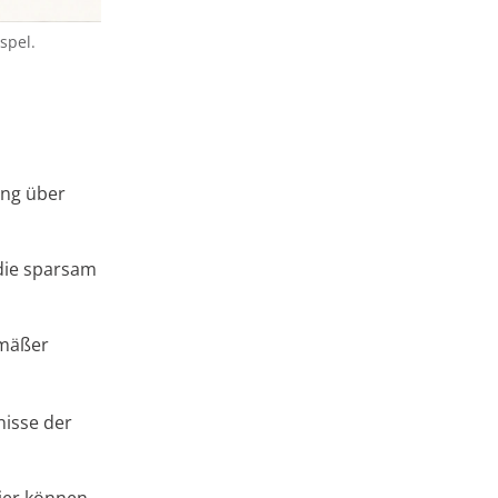
spel.
ung über
 die sparsam
emäßer
nisse der
ier können