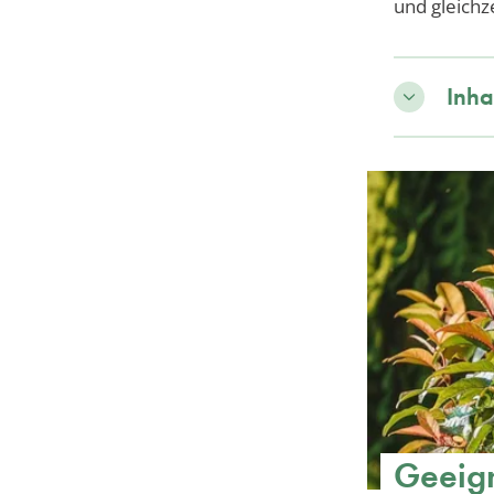
und gleichz
Inha
Geeign