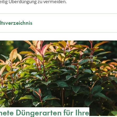
eitig Überdüngung zu vermeiden.
ltsverzeichnis
ete Düngerarten für Ihre