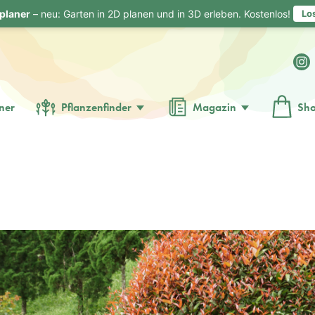
planer
– neu: Garten in 2D planen und in 3D erleben. Kostenlos!
Lo
ner
Pflanzenfinder
Magazin
Sh