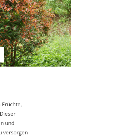
 Früchte,
 Dieser
en und
u versorgen