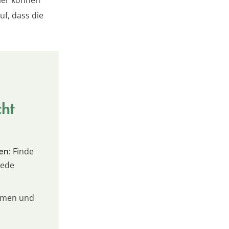
uf, dass die
cht
en:
Finde
jede
umen und