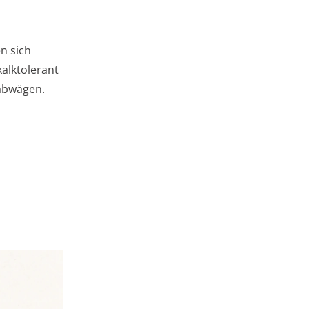
n sich
kalktolerant
 abwägen.