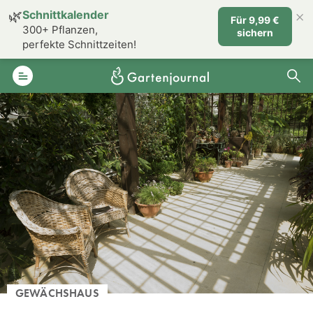
×
🌿
Schnittkalender
Für 9,99 €
300+ Pflanzen,
sichern
perfekte Schnittzeiten!
GEWÄCHSHAUS