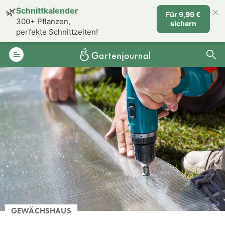
×
🌿
Schnittkalender
Für 9,99 €
300+ Pflanzen,
sichern
perfekte Schnittzeiten!
GEWÄCHSHAUS